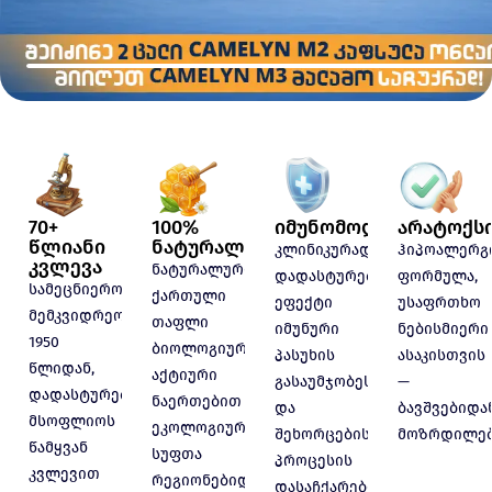
70+
100%
იმუნომოდულატორუ
არატოქს
წლიანი
ნატურალური
კლინიკურად
ჰიპოალერგ
კვლევა
ნატურალური
დადასტურებული
ფორმულა,
სამეცნიერო
ქართული
ეფექტი
უსაფრთხო
მემკვიდრეობა
თაფლი
იმუნური
ნებისმიერი
1950
ბიოლოგიურად
პასუხის
ასაკისთვის
წლიდან,
აქტიური
გასაუმჯობესებლად
—
დადასტურებული
ნაერთებით
და
ბავშვებიდა
მსოფლიოს
ეკოლოგიურად
შეხორცების
მოზრდილებ
წამყვან
სუფთა
პროცესის
კვლევით
რეგიონებიდან
დასაჩქარებლად