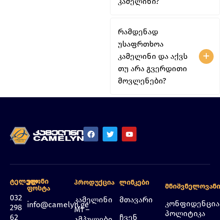
კამელინი?
რამდენად
უსაფრთხოა
კამელინი და აქვს
თუ არა გვერდითი
მოვლენები?
Ტელეფონი
Ელ.
Პროდუქცია
Ლინკები
Მნიშვნელოვან
Ფოსტა
032
კამელინი
მთავარი
კონფიდენცი
info@camelyn.ge
298
M1 –
პოლიტიკა
62
ჩვენ
ამპულები