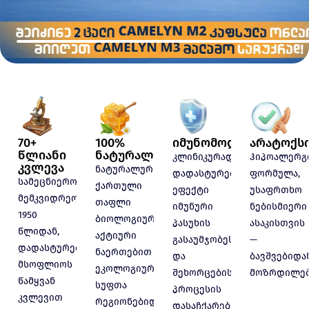
70+
100%
იმუნომოდულატორუ
არატოქს
წლიანი
ნატურალური
კლინიკურად
ჰიპოალერგ
კვლევა
ნატურალური
დადასტურებული
ფორმულა,
სამეცნიერო
ქართული
ეფექტი
უსაფრთხო
მემკვიდრეობა
თაფლი
იმუნური
ნებისმიერი
1950
ბიოლოგიურად
პასუხის
ასაკისთვის
წლიდან,
აქტიური
გასაუმჯობესებლად
—
დადასტურებული
ნაერთებით
და
ბავშვებიდა
მსოფლიოს
ეკოლოგიურად
შეხორცების
მოზრდილებ
წამყვან
სუფთა
პროცესის
კვლევით
რეგიონებიდან
დასაჩქარებლად