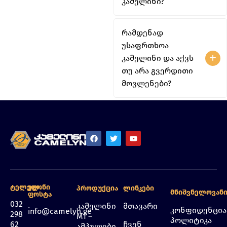
კამელინი?
რამდენად
უსაფრთხოა
კამელინი და აქვს
თუ არა გვერდითი
მოვლენები?
Ტელეფონი
Ელ.
Პროდუქცია
Ლინკები
Მნიშვნელოვან
Ფოსტა
032
კამელინი
მთავარი
კონფიდენცი
info@camelyn.ge
298
M1 –
პოლიტიკა
62
ჩვენ
ამპულები