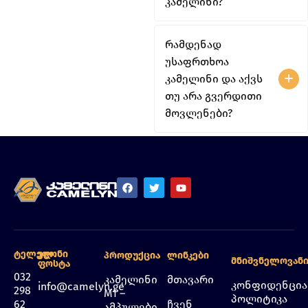
კამელინი?
რამდენად
უსაფრთხოა
კამელინი და აქვს
თუ არა გვერდითი
მოვლენები?
Ტელეფონი
Ელ.
Პროდუქცია
Ლინკები
Მნიშვნელოვან
Ფოსტა
032
კამელინი
მთავარი
კონფიდენცი
info@camelyn.ge
298
M1 –
პოლიტიკა
62
ჩვენ
ამპულები