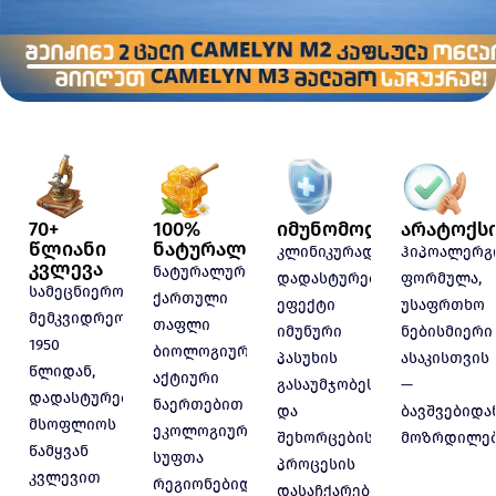
70+
100%
იმუნომოდულატორუ
არატოქს
წლიანი
ნატურალური
კლინიკურად
ჰიპოალერგ
კვლევა
ნატურალური
დადასტურებული
ფორმულა,
სამეცნიერო
ქართული
ეფექტი
უსაფრთხო
მემკვიდრეობა
თაფლი
იმუნური
ნებისმიერი
1950
ბიოლოგიურად
პასუხის
ასაკისთვის
წლიდან,
აქტიური
გასაუმჯობესებლად
—
დადასტურებული
ნაერთებით
და
ბავშვებიდა
მსოფლიოს
ეკოლოგიურად
შეხორცების
მოზრდილებ
წამყვან
სუფთა
პროცესის
კვლევით
რეგიონებიდან
დასაჩქარებლად