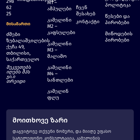
298
M1 –
პოლიტიკა
62
ჩვენ
ამპულები
25
შესახებ
წესები და
კამელინი
კონტაქტი
პირობები
Მისამართი
M2 –
კაფსულები
მიწოდების
ძმები
პირობები
ზუბალაშვილების
კამელინი
ქუჩა 49,
M3 –
თბილისი,
მალამო
საქართველო
შეკვეთებს
კამელინი
იღებს შპს
M4 –
ჯი.ი
სანთლები
თრეიდი
კამელინ
ფლუ
მოითხოვე ზარი
დაგვიტოვე თქვენი ნომერი, და მიიღე უფასო
სატელეფონო კონსულტაცია, კამელინის