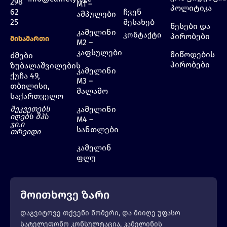
298
M1 –
პოლიტიკა
62
ჩვენ
ამპულები
25
შესახებ
წესები და
კამელინი
კონტაქტი
პირობები
Მისამართი
M2 –
კაფსულები
მიწოდების
ძმები
პირობები
ზუბალაშვილების
კამელინი
ქუჩა 49,
M3 –
თბილისი,
მალამო
საქართველო
შეკვეთებს
კამელინი
იღებს შპს
M4 –
ჯი.ი
სანთლები
თრეიდი
კამელინ
ფლუ
მოითხოვე ზარი
დაგვიტოვე თქვენი ნომერი, და მიიღე უფასო
სატელეფონო კონსულტაცია, კამელინის