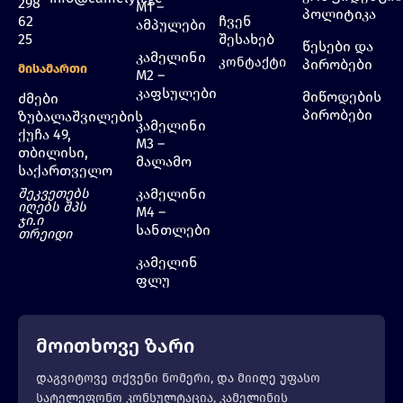
298
M1 –
პოლიტიკა
62
ჩვენ
ამპულები
25
შესახებ
წესები და
კამელინი
კონტაქტი
პირობები
Მისამართი
M2 –
კაფსულები
მიწოდების
ძმები
პირობები
ზუბალაშვილების
კამელინი
ქუჩა 49,
M3 –
თბილისი,
მალამო
საქართველო
შეკვეთებს
კამელინი
იღებს შპს
M4 –
ჯი.ი
სანთლები
თრეიდი
კამელინ
ფლუ
მოითხოვე ზარი
დაგვიტოვე თქვენი ნომერი, და მიიღე უფასო
სატელეფონო კონსულტაცია, კამელინის