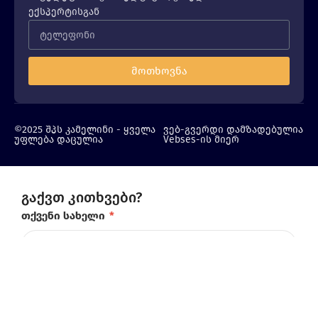
ექსპერტისგან
მოთხოვნა
©2025 შპს კამელინი - ყველა
ვებ-გვერდი დამზადებულია
უფლება დაცულია
Vebses-ის მიერ
გაქვთ კითხვები?
თქვენი სახელი
*
ტელეფონის ნომერი
*