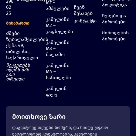
298
M1 –
პოლიტიკა
62
ჩვენ
ამპულები
25
შესახებ
წესები და
კამელინი
კონტაქტი
პირობები
Მისამართი
M2 –
კაფსულები
მიწოდების
ძმები
პირობები
ზუბალაშვილების
კამელინი
ქუჩა 49,
M3 –
თბილისი,
მალამო
საქართველო
შეკვეთებს
კამელინი
იღებს შპს
M4 –
ჯი.ი
სანთლები
თრეიდი
კამელინ
ფლუ
მოითხოვე ზარი
დაგვიტოვე თქვენი ნომერი, და მიიღე უფასო
სატელეფონო კონსულტაცია, კამელინის