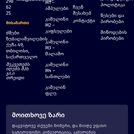
298
M1 –
პოლიტიკა
62
ჩვენ
ამპულები
25
შესახებ
წესები და
კამელინი
კონტაქტი
პირობები
Მისამართი
M2 –
კაფსულები
მიწოდების
ძმები
პირობები
ზუბალაშვილების
კამელინი
ქუჩა 49,
M3 –
თბილისი,
მალამო
საქართველო
შეკვეთებს
კამელინი
იღებს შპს
M4 –
ჯი.ი
სანთლები
თრეიდი
კამელინ
ფლუ
მოითხოვე ზარი
დაგვიტოვე თქვენი ნომერი, და მიიღე უფასო
სატელეფონო კონსულტაცია, კამელინის