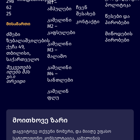
298
M1 –
პოლიტიკა
62
ჩვენ
ამპულები
25
შესახებ
წესები და
კამელინი
კონტაქტი
პირობები
Მისამართი
M2 –
კაფსულები
მიწოდების
ძმები
პირობები
ზუბალაშვილების
კამელინი
ქუჩა 49,
M3 –
თბილისი,
მალამო
საქართველო
შეკვეთებს
კამელინი
იღებს შპს
M4 –
ჯი.ი
სანთლები
თრეიდი
კამელინ
ფლუ
მოითხოვე ზარი
დაგვიტოვე თქვენი ნომერი, და მიიღე უფასო
სატელეფონო კონსულტაცია, კამელინის