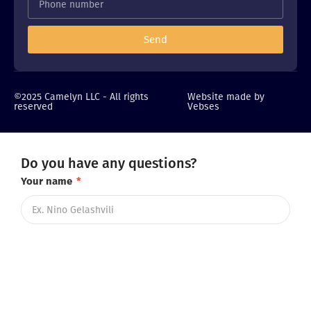
Send
©2025 Camelyn LLC - All rights
Website made by
reserved
Vebses
Do you have any questions?
Your name
*
Telephone number
*