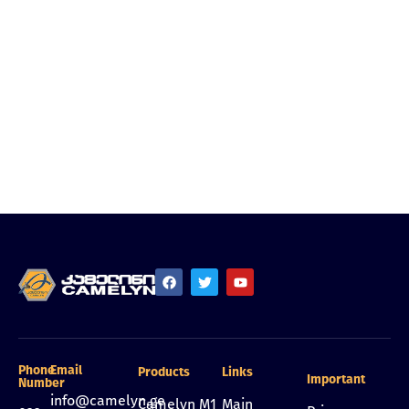
Phone
Email
Products
Links
Important
Number
info@camelyn.ge
Camelyn M1
Main