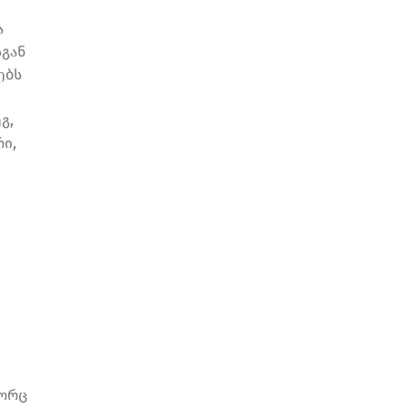
ა
სგან
ებს
გ,
ი,
გორც