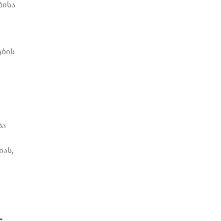
ბისა
ქ
ების
ბა
იას,