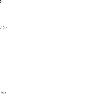
ნ
ებს
 და