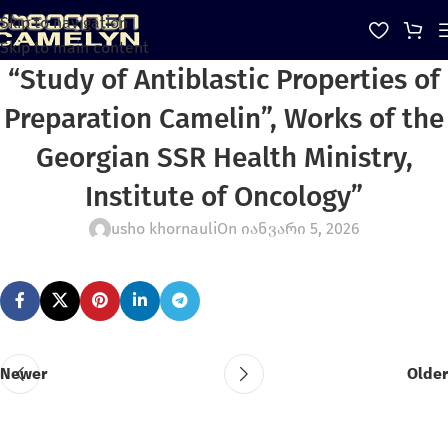
Skip to navigation
Skip to main content
“Study of Antiblastic Properties of
Preparation Camelin”, Works of the
Georgian SSR Health Ministry,
Institute of Oncology”
usho khornauli
On იანვარი 5, 2026
Newer
Older