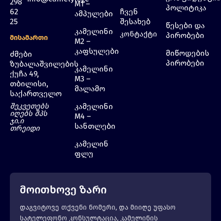
298
M1 –
პოლიტიკა
62
ჩვენ
ამპულები
25
შესახებ
წესები და
კამელინი
კონტაქტი
პირობები
Მისამართი
M2 –
კაფსულები
მიწოდების
ძმები
პირობები
ზუბალაშვილების
კამელინი
ქუჩა 49,
M3 –
თბილისი,
მალამო
საქართველო
შეკვეთებს
კამელინი
იღებს შპს
M4 –
ჯი.ი
სანთლები
თრეიდი
კამელინ
ფლუ
მოითხოვე ზარი
დაგვიტოვე თქვენი ნომერი, და მიიღე უფასო
სატელეფონო კონსულტაცია, კამელინის